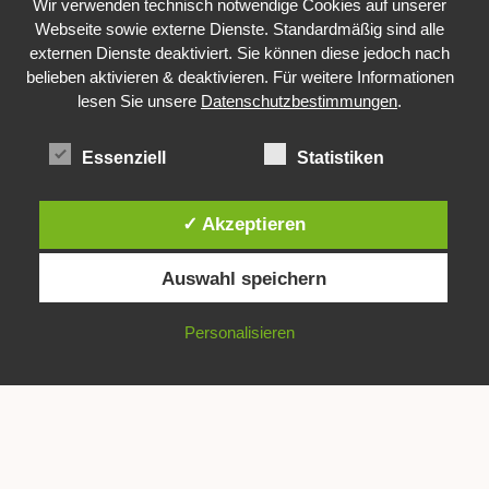
Wir verwenden technisch notwendige Cookies auf unserer
Webseite sowie externe Dienste. Standardmäßig sind alle
externen Dienste deaktiviert. Sie können diese jedoch nach
belieben aktivieren & deaktivieren. Für weitere Informationen
lesen Sie unsere
Datenschutzbestimmungen
.
Essenziell
Statistiken
Deine Nachricht
Impressum / Disclaimer
Datenschutzerklärung
AGB
Widerrufsbelehrung
✓ Akzeptieren
© 2026 Rebecca Lenz Fotografie - WordPress Theme von
Kadence
Auswahl speichern
WP
Köln - Leverkusen - Düsseldorf
Personalisieren