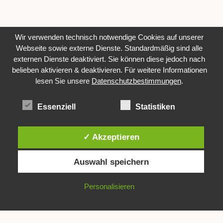
Wir verwenden technisch notwendige Cookies auf unserer
Webseite sowie externe Dienste. Standardmäßig sind alle
externen Dienste deaktiviert. Sie können diese jedoch nach
belieben aktivieren & deaktivieren. Für weitere Informationen
lesen Sie unsere
Datenschutzbestimmungen
.
Essenziell
Statistiken
Deine Nachricht
Impressum / Disclaimer
Datenschutzerklärung
AGB
Widerrufsbelehrung
✓ Akzeptieren
© 2026 Rebecca Lenz Fotografie - WordPress Theme von
Kadence
Auswahl speichern
WP
Köln - Leverkusen - Düsseldorf
Personalisieren