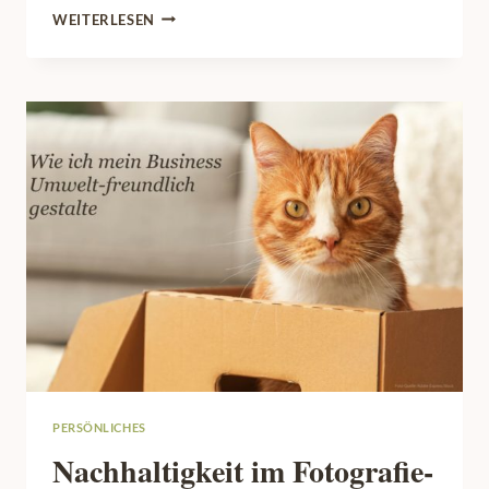
WEISS A
WEITERLESEN
LS T
RENDFARBE 2
026 –
E
DLES D
ESIGN F
ÜR D
EINE K
ATZEN-F
OTOS
PERSÖNLICHES
Nachhaltigkeit im Fotografie-