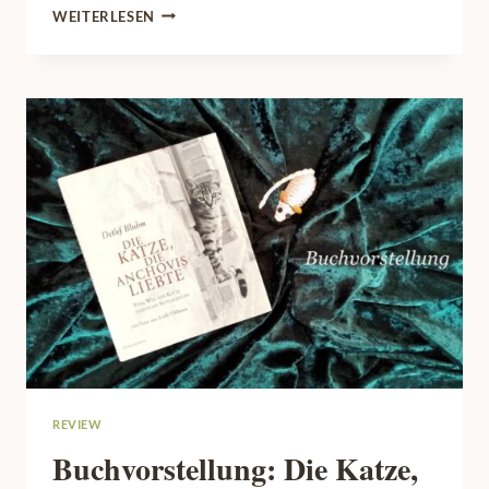
SCHUL-
WEITERLESEN
PROJEKT
TIERSCHUTZ:
WENN
KATZEN
DAS
KLASSENZIMMER
BEHERRSCHEN
REVIEW
Buchvorstellung: Die Katze,