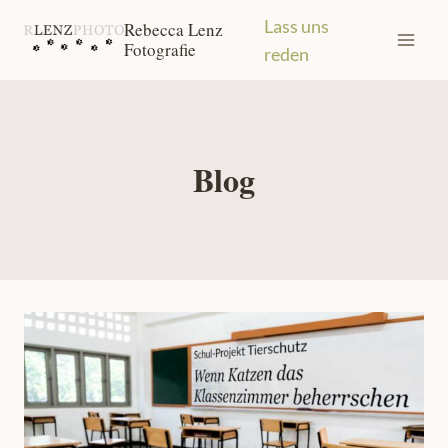
Zum
Lass uns
Rebecca Lenz
Inhalt
Fotografie
reden
springen
Blog